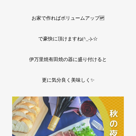
お家で作ればボリュームアップ🆙
で豪快に頂けますね(^_-)-☆
伊万里焼有田焼の器に盛り付けると
更に気分良く美味しく✨