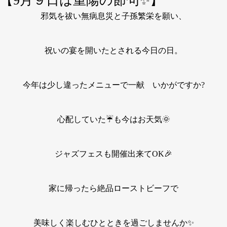
【9月９日は重陽の節句✨】
邪気を祓い無病息災と子孫繁栄を願い、
祝いの宴を開いたとされる今日の日。
今年は少し違ったメニューで一献 いかがですか?
心配していた☔も今はお天気🌞
ジャズフェスも開催出来てOK🎉
家に帰ったら絶品ローストビーフで
美味しく楽しむひとときを過ごしませんか✨