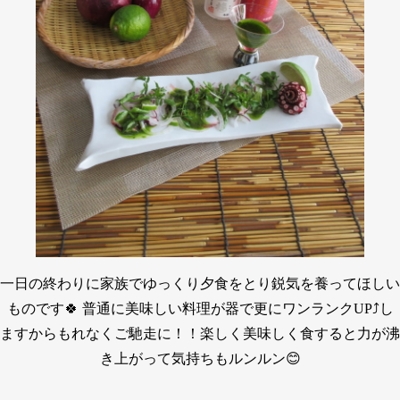
一日の終わりに家族でゆっくり夕食をとり鋭気を養ってほしい
ものです🍀 普通に美味しい料理が器で更にワンランクUP⤴し
ますからもれなくご馳走に！！楽しく美味しく食すると力が沸
き上がって気持ちもルンルン😊