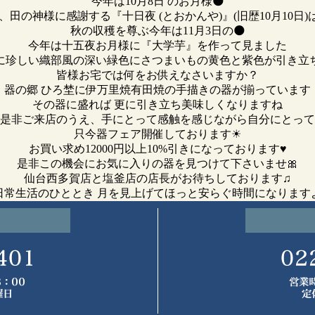
今年は10月8日 のお月様🌑
、田の神様に感謝する『十日夜 (とおかんや)』(旧歴10月10日)
秋の収穫を尊ぶ今年は11月3日の🌑
今年は十五夜お月様に『大学芋』を作って見ました
に珍しい織部風の深い緑色にさつまいもの黄色と紫色が引き立ち
皆様お宅では何をお供えなさいますか？
器の郷 ひろ埜に伊万里焼有田焼の手描きの器が揃っています
その器に盛れば 更に引き立ち美味しくなりますね
是非ご来店のうえ、手にとって感触を感じながら自分にとって
只今器フェア開催しております☀
お買い求め12000円以上10%引きになっております♥
是非この機会にお気に入りの器を見つけて下さいませ🎀
仙台西多賀店と塩釜店の店長がお待ちしております♫
日常生活のひととき 月を見上げてほっと安らぐ時間になりますよ