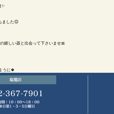
は✨
ました😊
の嬉しい器と出会って下さいませ🎀
うに🍀