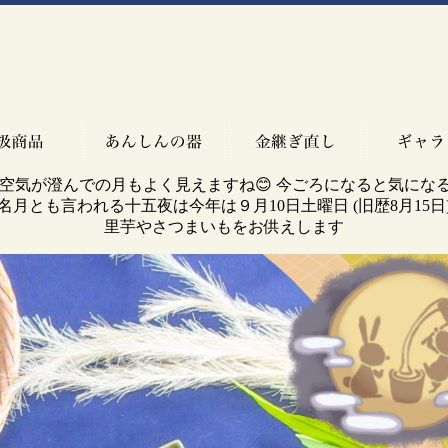
空気が澄んでの月もよく見えますね😊 今ごろになると気にな
名月とも言われる十五夜は今年は９月10日土曜日 (旧歴8月15日)
里芋やさつまいもをお供えします