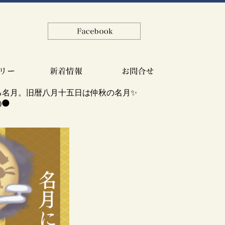
る名月。旧暦八月十五日は仲秋の名月✨
🌑