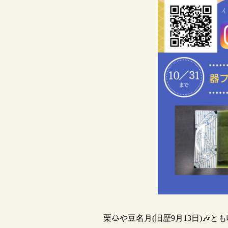
栗🌰や豆名月(旧歴9月13日)